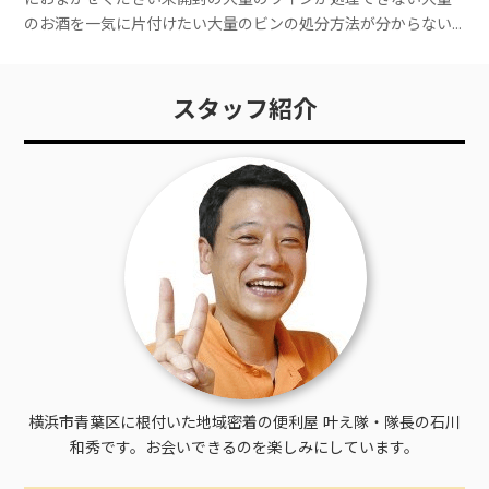
のお酒を一気に片付けたい大量のビンの処分方法が分からない
横浜市青葉区でお酒・ワイン・ビンの処分は、缶・びん・ペッ
トボトルとして処分できます。無料で処分できますが、中を洗
うなど手間がかかります。その他、横浜市青葉区でのお酒・ワ
スタッフ紹介
イン・ビンの処分方法は以下の通りです。処分方法費用の目安
手間缶・びん・ペットボトルとして処分する無料× 大量にある
場合は大変不用品回収業者を利用する要見積もり△簡単だが費
用がかかる買取業者を利用する0円（利益になる場合あり）× 大
変フリマアプリ・オークションサイトを利用する0円（利益にな
る場合あり）× 大変便利屋「叶え隊」2,200円～○ 簡単お酒・
ワイン・ビンが大量にあり処分にお困りの方は、便利屋「叶え
隊」におまかせください。処分費用は2,200円から対応いたしま
す。お見積もりは無料ですのでお気軽にご相談ください。お
酒・ワイン・ビンが大量にあり処分にお困りの方は、便利屋
「叶え隊」におまかせください。処分費用は2,200円から対応い
たします。電話でお問い合わせメールでお問い合わせLINEでお問
横浜市青葉区に根付いた地域密着の便利屋 叶え隊・隊長の石川
い合わせ※電話が出れずに折り返す場合はこちらの番号
和秀です。お会いできるのを楽しみにしています。
09078284701からかけ直します。缶・びん・ペットボトル類と
して処分するびんの処分は、透明または半透明の袋にキャップ