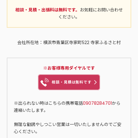
やラベルを外してまとめて入れて処分します。処分するには中
相談・見積・出張料は無料です。
お気軽にお問い合わせ
をゆすいで処分する必要があるので、大量にある場合は大変で
ください。
す。不用品回収業者に処分を依頼する大量のお酒やビンがある
場合は、不用品回収業者にまとめて処分してもらう方法もあり
ます。その他の不用品もまとめて全て回収・処分してもらえる
ので、手間がかかりません。ただし、費用がかかるので、量が
会社所在地：横浜市青葉区寺家町522 寺家ふるさと村
少ない場合は見積もりを取ってから検討しましょう。処分する
量がたくさんあり、急いで処分したい場合におすすめです。未
開封のお酒を処分する方法知人に譲る未開封のお酒を処分する
際は、友人や知人などに譲るのも手段です。お酒が好きな方に
※お客様専用ダイヤルです
譲ることで、中身を捨てることなく手放せます。未開封で問題
なく飲めるお酒は、周囲に欲しい人がいないか探してみましょ
相談・見積は無料です
う。個人売買を利用する未開封のお酒は、フリマアプリやイン
ターネットオークションなど、個人売買で処分する方法もあり
ます。希少価値の高いお酒であれば、売れる可能性が十分にあ
※出られない時はこちらの携帯電話
09078284701
から
ります。ただし、割れ物扱いとして梱包する必要があるので、
連絡いたします。
発送までの作業が大変です。送料もかかるので、注意が必要で
す。近所で引き取り手を探せる「ジモティー」であれば、送料
無理な勧誘やしつこい営業は一切いたしませんのでご安
の負担を抑えられます。酒屋と取り引きする不用なお酒は、酒
心ください。
屋で引き取ってもらえることもあります。対応している酒屋は