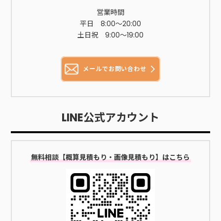
一部なので、取り扱いの有無などの詳細を確認しておきましょ
営業時間
う。ただし、店舗に持ち込む必要があるので、大量にある場合
平日 8:00～20:00
は大変です。横浜市青葉区でお酒・ワイン・ビンの処分は便利
土日祝 9:00〜19:00
屋「叶え隊」へおまかせくださいお酒・ワイン・ビンの処分に
お困りの方は便利屋「叶え隊」におまかせください。処分費用
は2,200円から対応しています。処分する量などにより料金は異
メールでお問い合わせ
なります。お見積もりは無料です。電話（045-530-0756）や
メール、ラインで対応いたします。電話に出られない場合も電
話（090-7828-4701）から折り返し電話させていただきます。
まずは、お気軽にご相談ください。お酒・ワイン・ビンが大量
LINE公式アカウント
にあり処分にお困りの方は、便利屋「叶え隊」におまかせくだ
さい。処分費用は2,200円から対応いたします。電話でお問い合
わせメールでお問い合わせLINEでお問い合わせ※電話が出れずに
無料相談【概算見積もり・画像見積もり】はこちら
折り返す場合はこちらの番号09078284701からかけ直します。