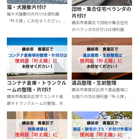
猫・犬屋敷片付け
団地・集合住宅ベランダの
猫や犬屋敷の片付けは便利屋
片付け
「叶え隊」にお任せください。
横浜市青葉区で団地や集合住宅
費用は33,000円から承ります。
のベランダの片付けは便利屋
作業内容によって費用が異なり
「叶え隊」にお任せください。
ますので、まずは無料のお見積
費用は8,800円から承ります。作
り・ご相談からご連絡くださ
業内容によって費用が異なりま
い。
すので、まずは無料のお見積り・
ご相談からご連絡ください。
コンテナ倉庫・トランクル
遺品整理・生前整理
ームの整理・片付け
横浜市青葉区近郊で遺品整理に
横浜市青葉区近郊でコンテナ倉
お困りの方は便利屋「叶え隊」
庫やトランクルームの整理、片
におまかせください。費用は
付けにお困りの方は、便利屋
55,000円から対応しています。
「叶え隊」におまかせくださ
お見積もりは無料ですので、お気
い。料金は9,900円から対応して
軽にご相談ください。
います。お見積もりは無料です。
お気軽にご相談ください。