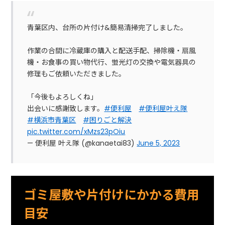
青葉区内、台所の片付け&簡易清掃完了しました。
作業の合間に冷蔵庫の購入と配送手配、掃除機・扇風
機・お食事の買い物代行、蛍光灯の交換や電気器具の
修理もご依頼いただきました。
「今後もよろしくね」
出会いに感謝致します。
#便利屋
#便利屋叶え隊
#横浜市青葉区
#困りごと解決
pic.twitter.com/xMzs23pOiu
— 便利屋 叶え隊 (@kanaetai83)
June 5, 2023
ゴミ屋敷や片付けにかかる費用
目安