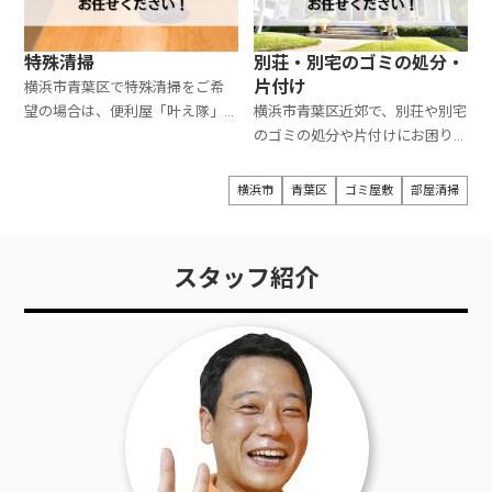
特殊清掃
別荘・別宅のゴミの処分・
片付け
横浜市青葉区で特殊清掃をご希
望の場合は、便利屋「叶え隊」
横浜市青葉区近郊で、別荘や別宅
におまかせください。費用は
のゴミの処分や片付けにお困り
88,000円から対応可能です。お
の方は、便利屋「叶え隊」にお
見積もりは無料ですので、お気軽
まかせください。片付けは
横浜市
青葉区
ゴミ屋敷
部屋清掃
にご相談ください。
22,000円から、ゴミ処分は
33,000円から対応しています。
お見積もりは無料ですので、お気
スタッフ紹介
軽にご連絡ください。