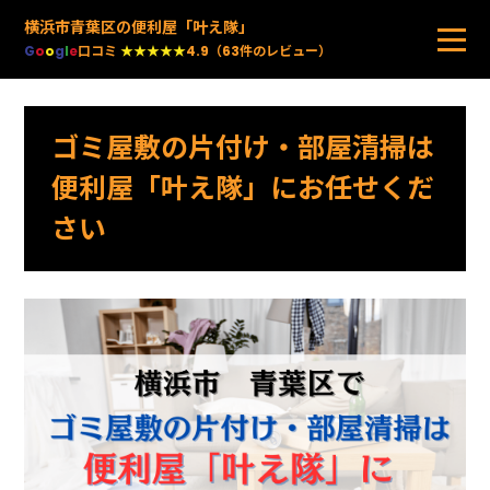
横浜市青葉区の便利屋「叶え隊」
G
o
o
g
l
e
口コミ
★★★★★
4.9（63件のレビュー）
ゴミ屋敷の片付け・部屋清掃は
便利屋「叶え隊」にお任せくだ
さい