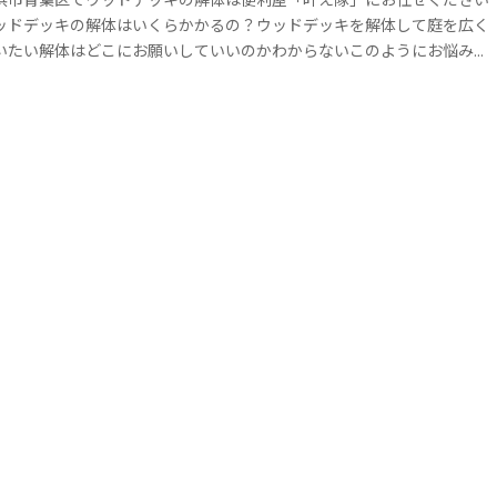
浜市青葉区でウッドデッキの解体は便利屋「叶え隊」にお任せください
ッドデッキの解体はいくらかかるの？ウッドデッキを解体して庭を広く
いたい解体はどこにお願いしていいのかわからないこのようにお悩みで
ありませんか？ウッドデッキはガーデニングやバーベキューなどさまざ
な用途があります。しかし、一年中自然環境の中にさらされているた
、経年劣化は避けられません。また、ウッドデッキの解体は大掛かりに
るため、どのように処分していいのかわからず、そのまま放置してしま
方やしばらく悩んでいる方も多いことでしょう。今回は横浜市青葉区
、ウッドデッキを処分する方法についていくつか解説していきます。手
なくウッドデッキを解体処分したい方は、ぜひ便利屋「叶え隊」にお任
ください解体作業に慣れたスタッフが現地調査から解体処分まで行いま
。ご相談・お見積は無料です。電話でお問い合わせメールでお問い合わ
LINEでお問い合わせ※電話が出れずに折り返す場合はこちらの番号
9078284701からかけ直します。ウッドデッキが劣化する原因と寿命を
えた時の症状とはウッドデッキは見た目が綺麗でも木材でできているた
、実は内部がひどく劣化していることもあります。日本特有の湿気が多
季節や乾燥した季節にも耐えているため、メンテナンスしていても劣化
避けられません。一般的にウッドデッキの寿命は天然木であれば5年か
10年であり、人工木の場合は20年ほどであると言われています。環境や
ンテナンスの頻度によって異なりますが、木材である以上遅かれ早かれ