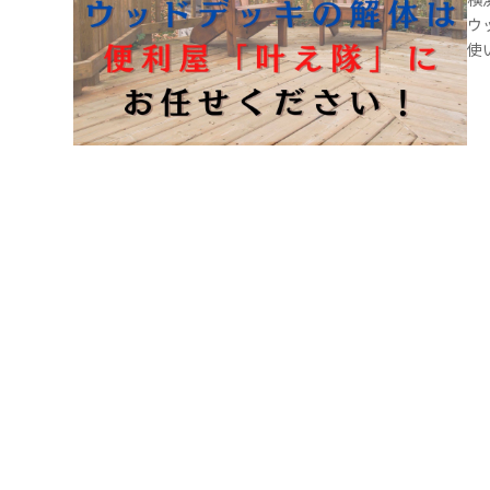
横
ウ
使
は
ま
め
な
う
で
間
せ
す
せ
0
迎
め
い
は
ら
メ