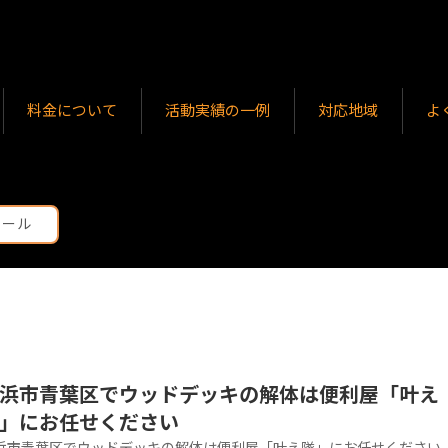
料金について
活動実績の一例
対応地域
よ
メール
浜市青葉区でウッドデッキの解体は便利屋「叶え
」にお任せください