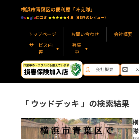
横浜市青葉区の便利屋「叶え隊」
G
o
o
g
l
e
口コミ
★★★★★
4.9（63件のレビュー）
トップページ
お問い合わせ
会社概要
サービス内
募集
容
中
会社概要
「 ウッドデッキ 」の検索結果
横
隊